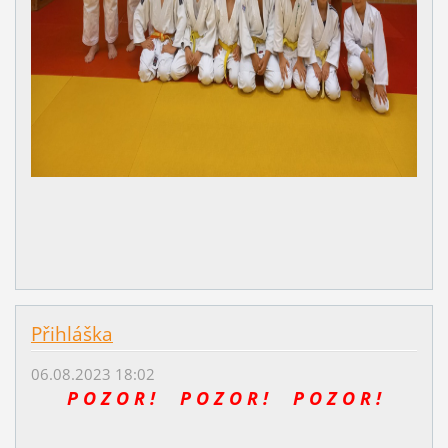
Přihláška
06.08.2023 18:02
P O Z O R ! P O Z O R ! P O Z O R !