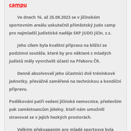
campu
Ve dnech 16. až 25.08.2023 se v jičínském
sportovním areálu uskutečnil příměstský Judo camp
pro nejmladší judistické naděje SKP JUDO Jičín, z.s.
Jeho cílem byla kvalitní příprava na blížící se
podzimní soutěže, které by pro některé z mladých
judistů měly vyvrcholit účastí na Přeboru ČR.
Denně absolvovali jeho účastníci dvě tréninkové
jednotky, převážně zaměřené na technickou a kondiční
přípravu.
Poděkování patří vedení jičínské nemocnice, především
pak zaměstnancům jídelny, kteří nám umožnili
stravovat se v jejich hezkých prostorách.
Velkým překvapením pro mladé sportovce byla