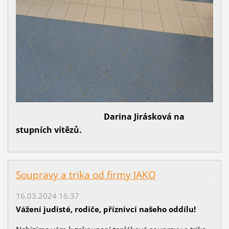
Darina Jirásková na
stupních vítězů.
Soupravy a trika od firmy JAKO
16.03.2024 16:37
Vážení judisté, rodiče, příznivci našeho oddílu!