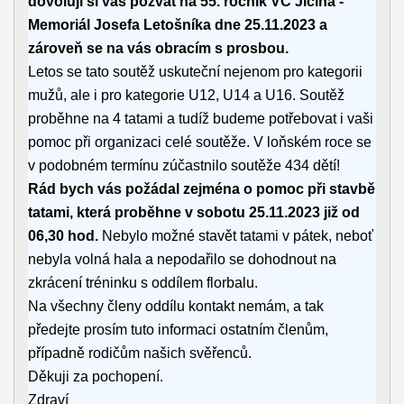
dovoluji si vás pozvat na 55. ročník VC Jičína -
Memoriál Josefa Letošníka dne 25.11.2023 a
zároveň se na vás obracím s prosbou.
Letos se tato soutěž uskuteční nejenom pro kategorii
mužů, ale i pro kategorie U12, U14 a U16. Soutěž
proběhne na 4 tatami a tudíž budeme potřebovat i vaši
pomoc při organizaci celé soutěže. V loňském roce se
v podobném termínu zúčastnilo soutěže 434 dětí!
Rád bych vás požádal zejména o pomoc při stavbě
tatami, která proběhne v sobotu 25.11.2023 již od
06,30 hod.
Nebylo možné stavět tatami v pátek, neboť
nebyla volná hala a nepodařilo se dohodnout na
zkrácení tréninku s oddílem florbalu.
Na všechny členy oddílu kontakt nemám, a tak
předejte prosím tuto informaci ostatním členům,
případně rodičům našich svěřenců.
Děkuji za pochopení.
Zdraví