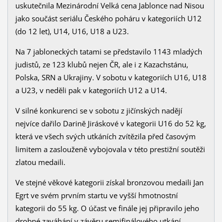
uskutečnila Mezinárodní Velká cena Jablonce nad Nisou
jako součást seriálu Českého poháru v kategoriích U12
(do 12 let), U14, U16, U18 a U23.
Na 7 jabloneckých tatami se představilo 1143 mladých
judistů, ze 123 klubů nejen ČR, ale i z Kazachstánu,
Polska, SRN a Ukrajiny. V sobotu v kategoriích U16, U18
a U23, v neděli pak v kategoriích U12 a U14.
V silné konkurenci se v sobotu z jičínských nadějí
nejvíce dařilo Darině Jiráskové v kategorii U16 do 52 kg,
která ve všech svých utkáních zvítězila před časovým
limitem a zaslouženě vybojovala v této prestižní soutěži
zlatou medaili.
Ve stejné věkové kategorii získal bronzovou medaili Jan
Egrt ve svém prvním startu ve vyšší hmotnostní
kategorii do 55 kg. O účast ve finále jej připravilo jeho
drobné zaváhání v závěru semifinálového utkání.