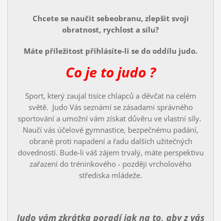
Chcete se naučit sebeobranu, zlepšit svoji
obratnost, rychlost a sílu?
Máte příležitost přihlásíte-li se do oddílu judo.
Co je to judo ?
Sport, který zaujal tisíce chlapců a děvčat na celém
světě. Judo Vás seznámí se zásadami správného
sportování a umožní vám získat důvěru ve vlastní síly.
Naučí vás účelové gymnastice, bezpečnému padání,
obraně proti napadení a řadu dalších užitečných
dovedností. Bude-li váš zájem trvalý, máte perspektivu
zařazení do tréninkového - později vrcholového
střediska mládeže.
Judo vám zkrátka poradí jak na to, aby z vás