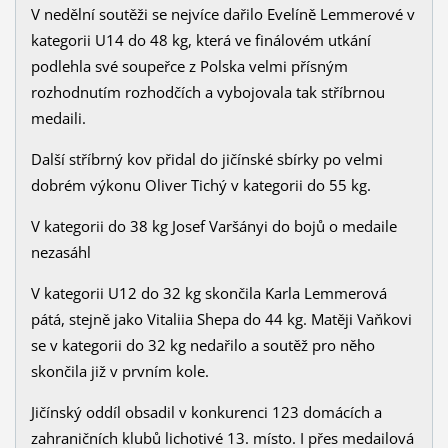
V nedělní soutěži se nejvíce dařilo Evelíně Lemmerové v
kategorii U14 do 48 kg, která ve finálovém utkání
podlehla své soupeřce z Polska velmi přísným
rozhodnutím rozhodčích a vybojovala tak stříbrnou
medaili.
Další stříbrný kov přidal do jičínské sbírky po velmi
dobrém výkonu Oliver Tichý v kategorii do 55 kg.
V kategorii do 38 kg Josef Varšányi do bojů o medaile
nezasáhl
V kategorii U12 do 32 kg skončila Karla Lemmerová
pátá, stejně jako Vitaliia Shepa do 44 kg. Matěji Vaňkovi
se v kategorii do 32 kg nedařilo a soutěž pro něho
skončila již v prvním kole.
Jičínský oddíl obsadil v konkurenci 123 domácích a
zahraničních klubů lichotivé 13. místo. I přes medailová