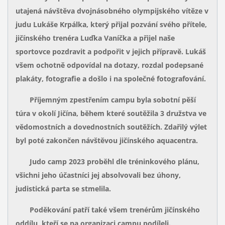
utajená návštěva dvojnásobného olympijského vítěze v
judu Lukáše Krpálka, který přijal pozvání svého přítele,
jičínského trenéra Luďka Vaníčka a přijel naše
sportovce pozdravit a podpořit v jejich přípravě. Lukáš
všem ochotně odpovídal na dotazy, rozdal podepsané
plakáty, fotografie a došlo i na společné fotografování.
Příjemným zpestřením campu byla sobotní pěší
túra v okolí Jičína, během které soutěžila 3 družstva ve
vědomostních a dovednostních soutěžích. Zdařilý výlet
byl poté zakončen návštěvou jičínského aquacentra.
Judo camp 2023 proběhl dle tréninkového plánu,
všichni jeho účastníci jej absolvovali bez úhony,
judistická parta se stmelila.
Poděkování patří také všem trenérům jičínského
oddílu, kteří se na organizaci campu podíleli.