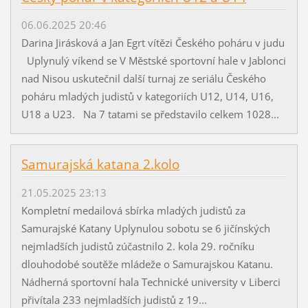
06.06.2025 20:46
Darina Jirásková a Jan Egrt vítězi Českého poháru v judu
Uplynulý víkend se V Městské sportovní hale v Jablonci
nad Nisou uskutečnil další turnaj ze seriálu Českého
poháru mladých judistů v kategoriích U12, U14, U16,
U18 a U23. Na 7 tatami se představilo celkem 1028...
Samurajská katana 2.kolo
21.05.2025 23:13
Kompletní medailová sbírka mladých judistů za
Samurajské Katany Uplynulou sobotu se 6 jičínských
nejmladších judistů zúčastnilo 2. kola 29. ročníku
dlouhodobé soutěže mládeže o Samurajskou Katanu.
Nádherná sportovní hala Technické university v Liberci
přivítala 233 nejmladších judistů z 19...