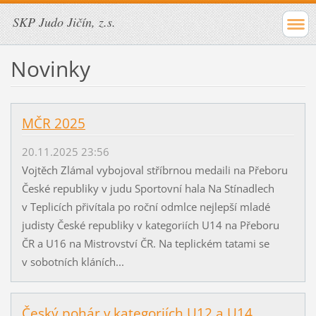
SKP Judo Jičín, z.s.
Novinky
MČR 2025
20.11.2025 23:56
Vojtěch Zlámal vybojoval stříbrnou medaili na Přeboru
České republiky v judu Sportovní hala Na Stínadlech
v Teplicích přivítala po roční odmlce nejlepší mladé
judisty České republiky v kategoriích U14 na Přeboru
ČR a U16 na Mistrovství ČR. Na teplickém tatami se
v sobotních kláních...
Český pohár v kategoriích U12 a U14