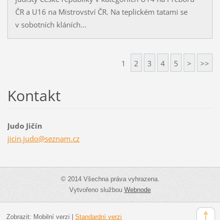
ČR a U16 na Mistrovství ČR. Na teplickém tatami se
v sobotních kláních...
1
2
3
4
5
>
>>
Kontakt
Judo Jičín
jicin.ju
do@sezna
m.cz
© 2014 Všechna práva vyhrazena.
Vytvořeno službou
Webnode
Zobrazit:
Mobilní verzi
|
Standardní verzi