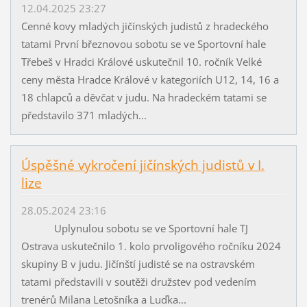
12.04.2025 23:27
Cenné kovy mladých jičínských judistů z hradeckého
tatami První březnovou sobotu se ve Sportovní hale
Třebeš v Hradci Králové uskutečnil 10. ročník Velké
ceny města Hradce Králové v kategoriích U12, 14, 16 a
18 chlapců a děvčat v judu. Na hradeckém tatami se
představilo 371 mladých...
Úspěšné vykročení jičínských judistů v I.
lize
28.05.2024 23:16
Uplynulou sobotu se ve Sportovní hale TJ
Ostrava uskutečnilo 1. kolo prvoligového ročníku 2024
skupiny B v judu. Jičínští judisté se na ostravském
tatami představili v soutěži družstev pod vedením
trenérů Milana Letošníka a Luďka...