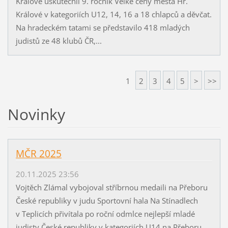
Králové uskutečnil 9. ročník Velké ceny města Hr.
Králové v kategoriích U12, 14, 16 a 18 chlapců a děvčat.
Na hradeckém tatami se představilo 418 mladých
judistů ze 48 klubů ČR,...
1
2
3
4
5
>
>>
Novinky
MČR 2025
20.11.2025 23:56
Vojtěch Zlámal vybojoval stříbrnou medaili na Přeboru
České republiky v judu Sportovní hala Na Stínadlech
v Teplicích přivítala po roční odmlce nejlepší mladé
judisty České republiky v kategoriích U14 na Přeboru