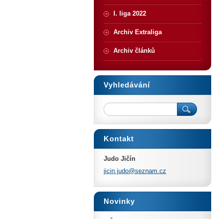
I. liga 2022
Archiv Extraliga
Archiv článků
Vyhledávání
Kontakt
Judo Jičín
jicin.ju
do@sezna
m.cz
Novinky