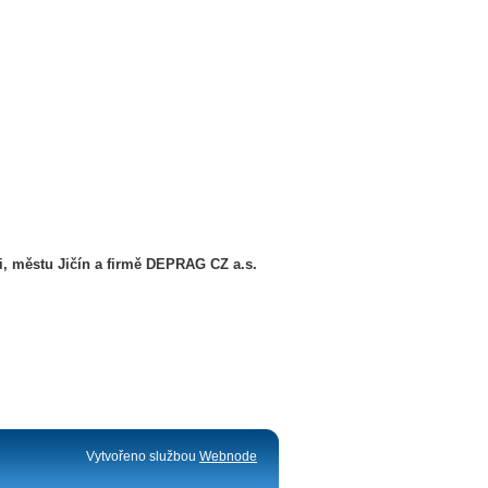
i, městu Jičín a firmě DEPRAG CZ a.s.
Vytvořeno službou
Webnode