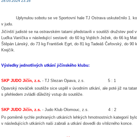
28.05.2024 23:16
Uplynulou sobotu se ve Sportovní hale TJ Ostrava uskutečnilo 1. kolo
v judu.
Jičínští judisté se na ostravském tatami představili v soutěži družstev pod
Luďka Vaníčka v následující sestavě: do 60 kg Vojtěch Ježek, do 66 kg Mat
Štěpán Lánský, do 73 kg František Egrt, do 81 kg Tadeáš Čeřovský, do 90 
Krejčík.
Výsledky jednotlivých utkání jičínského klubu:
SKP JUDO Jičín, z.s
.
- TJ Slezan Opava, z.s. 5 : 1
Opavský nováček soutěže sice uspěl v úvodním utkání, ale poté již na tatami 
s přehledem zvládli důležitý vstup do soutěže.
SKP JUDO Jičín, z.s.
- Judo Klub Olomouc, z.s. 4 : 2
Po poměrně rychle prohraných utkáních lehkých hmotnostních kategorií bylo n
v následujících utkáních naši zabrali a utkání dovedli do vítězného konce.