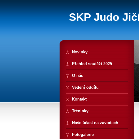
SKP Judo Jičí
Novinky
Přehled soutěží 2025
O nás
Vedení oddílu
Kontakt
Tréninky
Naše účast na závodech
Fotogalerie