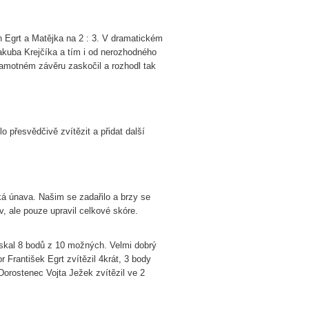
h Egrt a Matějka na 2 : 3. V dramatickém
Jakuba Krejčíka a tím i od nerozhodného
samotném závěru zaskočil a rozhodl tak
 přesvědčivě zvítězit a přidat další
ká únava. Našim se zadařilo a brzy se
v, ale pouze upravil celkové skóre.
ískal 8 bodů z 10 možných. Velmi dobrý
 František Egrt zvítězil 4krát, 3 body
 Dorostenec Vojta Ježek zvítězil ve 2