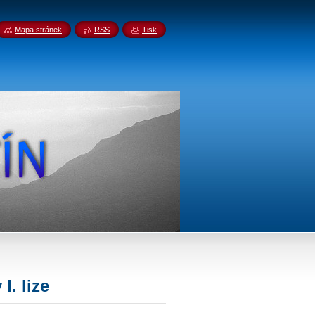
Mapa stránek
RSS
Tisk
I. lize