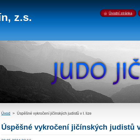
n, z.s.
Úvodní stránka
Úvod
>
Úspěšné vykročení jičínských judistů v I. lize
Úspěšné vykročení jičínských judistů v 