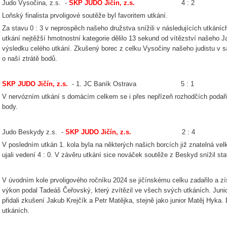
Judo Vysočina, z.s. -
SKP JUDO Jičín, z.s.
4 : 2
Loňský finalista prvoligové soutěže byl favoritem utkání.
Za stavu 0 : 3 v neprospěch našeho družstva snížili v následujících utkáníc
utkání nejtěžší hmotnostní kategorie dělilo 13 sekund od vítězství našeho 
výsledku celého utkání. Zkušený borec z celku Vysočiny našeho judistu v 
o naší ztrátě bodů.
SKP JUDO Jičín, z.s.
- 1. JC Baník Ostrava 5 : 1
V nervózním utkání s domácím celkem se i přes nepřízeň rozhodčích podařilo
body.
Judo Beskydy z.s. -
SKP JUDO Jičín, z.s.
2 : 4
V posledním utkán 1. kola byla na některých našich borcích již znatelná vel
ujali vedení 4 : 0. V závěru utkání sice nováček soutěže z Beskyd snížil sta
V úvodním kole prvoligového ročníku 2024 se jičínskému celku zadařilo a z
výkon podal Tadeáš Čeřovský, který zvítězil ve všech svých utkáních. Junior
přidali zkušení Jakub Krejčík a Petr Matějka, stejně jako junior Matěj Hyka.
utkáních.