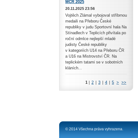
MČR 2025
20.11.2025 23:56
Vojtěch Zlámal vybojoval stříbrnou
medaili na Přeboru České
republiky v judu Sportovní hala Na
Stínadlech v Teplicích přivítala po
roční odmlce nejlepší mladé
judisty České republiky
v kategoriích U14 na Přeboru ČR
a U16 na Mistrovství ČR. Na
teplickém tatami se v sobotních
kláních...
1
|
2
|
3
|
4
|
5
>
>>
© 2014 Všechna práva vyhrazena.