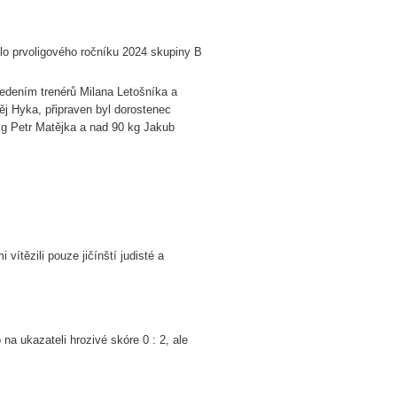
 prvoligového ročníku 2024 skupiny B
 vedením trenérů Milana Letošníka a
ěj Hyka, připraven byl dorostenec
kg Petr Matějka a nad 90 kg Jakub
vítězili pouze jičínští judisté a
a ukazateli hrozivé skóre 0 : 2, ale