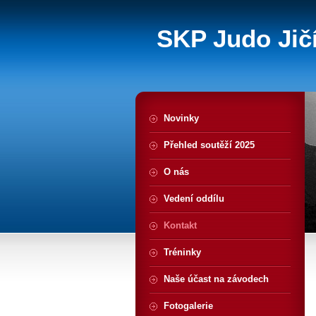
SKP Judo Jičí
Novinky
Přehled soutěží 2025
O nás
Vedení oddílu
Kontakt
Tréninky
Naše účast na závodech
Fotogalerie