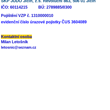
SKP JUDO Jičín, z.s. Revoluční 863, 506 01 Jičín
IČO: 60114215 BÚ: 2789885/0300
Pojištění VZP č. 1310000010
evidenční číslo úrazové pojistky ČUS 3604089
Kontaktní osoba
Milan Letošník
letosnic@seznam.cz