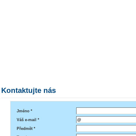
Kontaktujte nás
Jméno *
Váš e-mail *
Předmět *