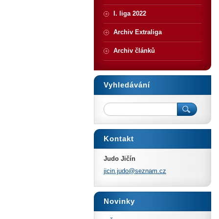
I. liga 2022
Archiv Extraliga
Archiv článků
Vyhledávání
Kontakt
Judo Jičín
jicin.ju
do@sezna
m.cz
Novinky