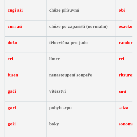
cugi aši
chůze přísuvná
obi
curi aši
chůze po zápasišti (normální)
osaekom
dožo
tělocvična pro judo
randori
eri
límec
rei
fusen
nenastoupení soupeře
ritsurei
gači
vítězství
zarei
gari
pohyb srpu
seiza
goši
boky
sonoma