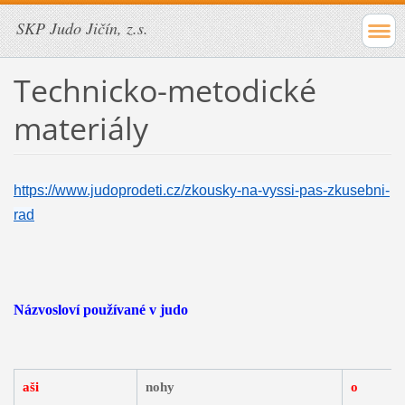
SKP Judo Jičín, z.s.
Technicko-metodické
materiály
https://www.judoprodeti.cz/zkousky-na-vyssi-pas-zkusebni-
rad
Názvosloví používané v judo
aši
nohy
o