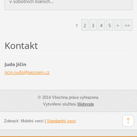
v sobotních kláních...
1
2
3
4
5
>
>>
Kontakt
Judo Jičín
jicin.ju
do@sezna
m.cz
© 2014 Všechna práva vyhrazena.
Vytvořeno službou
Webnode
Zobrazit:
Mobilní verzi
|
Standardní verzi