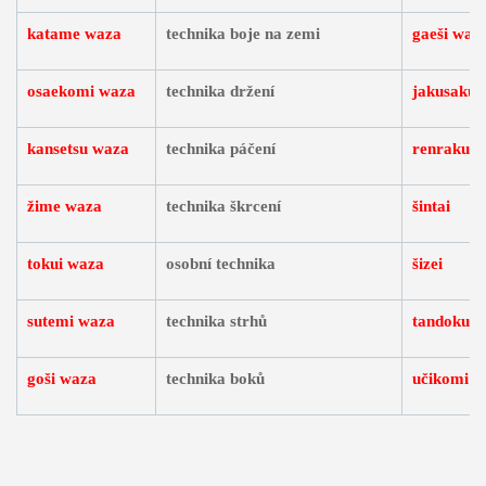
katame waza
technika boje na zemi
gaeši waz
osaekomi waza
technika držení
jakusaku 
kansetsu waza
technika páčení
renraku w
žime waza
technika škrcení
šintai
tokui waza
osobní technika
šizei
sutemi waza
technika strhů
tandokure
goši waza
technika boků
učikomi