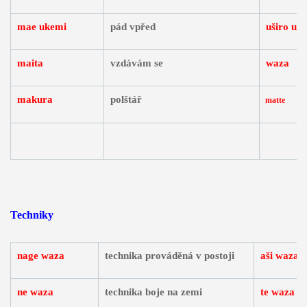
mae ukemi
pád vpřed
uširo uk
maita
vzdávám se
waza
makura
polštář
matte
Techniky
nage waza
technika prováděná v postoji
aši waza
ne waza
technika boje na zemi
te waza