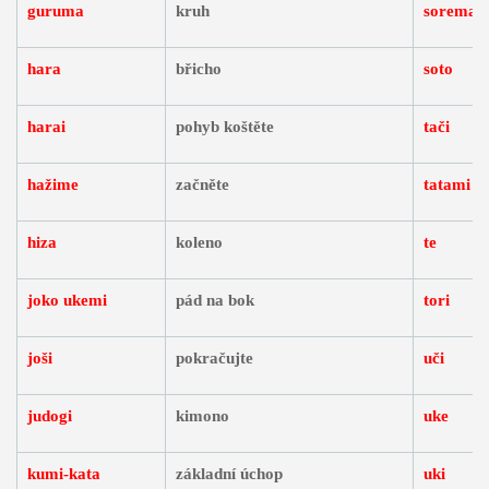
guruma
kruh
soremad
hara
břicho
soto
harai
pohyb koštěte
tači
hažime
začněte
tatami
hiza
koleno
te
joko ukemi
pád na bok
tori
joši
pokračujte
uči
judogi
kimono
uke
kumi-kata
základní úchop
uki