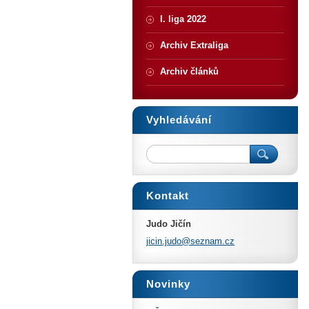
I. liga 2022
Archiv Extraliga
Archiv článků
Vyhledávání
Kontakt
Judo Jičín
jicin.ju
do@sezna
m.cz
Novinky