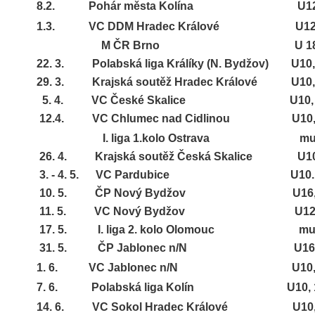
8.2.
Pohár města Kolína
U12
1.3.
VC DDM Hradec Králové
U12
M ČR Brno
U 1
22. 3.
Polabská liga Králíky (N. Bydžov) U10, 1
29. 3.
Krajská soutěž Hradec Králové U10, 
5. 4. VC České Skalice
U10, 
12.4. VC Chlumec nad Cidlinou
U10, 
I. liga 1.kolo Ostrava
mu
26. 4. Krajská soutěž Česká Skalice
U10
3. - 4. 5. VC Pardubice
U10.
10. 5. ČP Nový Bydžov
U16
11. 5. VC Nový Bydžov
U12
17. 5. I. liga 2. kolo Olomouc
mu
31. 5. ČP Jablonec n/N
U16,
1. 6. VC Jablonec n/N
U10,
7. 6. Polabská liga Kolín U10, 12,
14. 6. VC Sokol Hradec Králové U10, 1