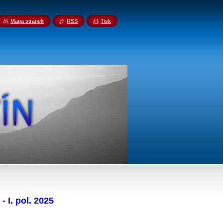
Mapa stránek
RSS
Tisk
 I. pol. 2025