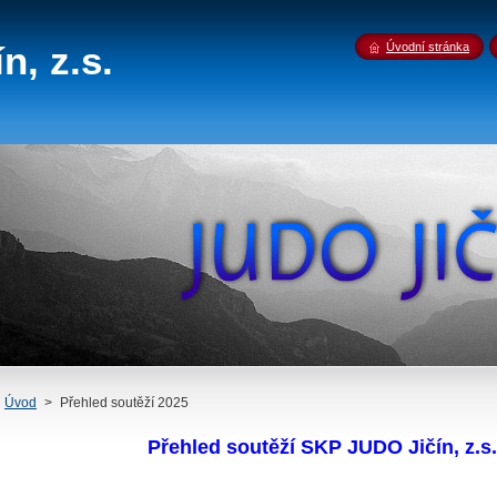
n, z.s.
Úvodní stránka
Úvod
>
Přehled soutěží 2025
Přehled soutěží SKP JUDO Jičín, z.s. -