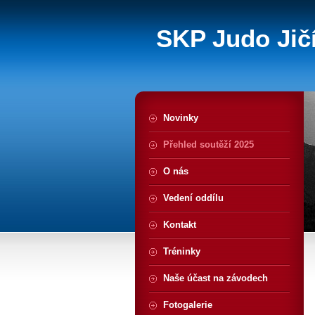
SKP Judo Jičí
Novinky
Přehled soutěží 2025
O nás
Vedení oddílu
Kontakt
Tréninky
Naše účast na závodech
Fotogalerie