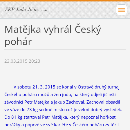
SKP Judo Jičín, z.s.
Matějka vyhrál Český
pohár
23.03.2015 20:23
V sobotu 21. 3. 2015 se konal v Ostravě druhý turnaj
Českého poháru mužů a žen judo, na který odjeli jičínští
závodníci Petr Matějka a Jakub Zachoval. Zachoval obsadil
ve váze do 73 kg sedmé místo což je velmi dobrý výsledek.
Do 81 kg startoval Petr Matějka, který nepoznal hořkost
porážky a poprvé ve své kariéře v Českém poháru zvítězil.