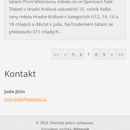
tatami První březnovou sobotu se ve Sportovní hale
Třebeš v Hradci Králové uskutečnil 10. ročník Velké
ceny města Hradce Králové v kategoriích U12, 14, 16 a
18 chlapců a děvčat v judu. Na hradeckém tatami se
představilo 371 mladých...
<<
<
5
6
7
8
9
>
>>
Kontakt
Judo Jičín
jicin.ju
do@sezna
m.cz
© 2014 Všechna práva vyhrazena.
Vytvořeno službou
Webnode