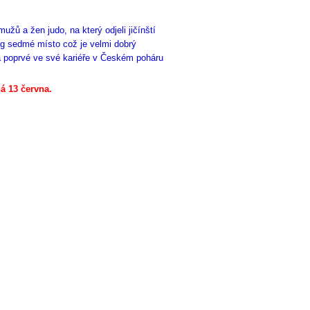
ů a žen judo, na který odjeli jičínští
kg sedmé místo což je velmi dobrý
 a poprvé ve své kariéře v Českém poháru
á 13 června.