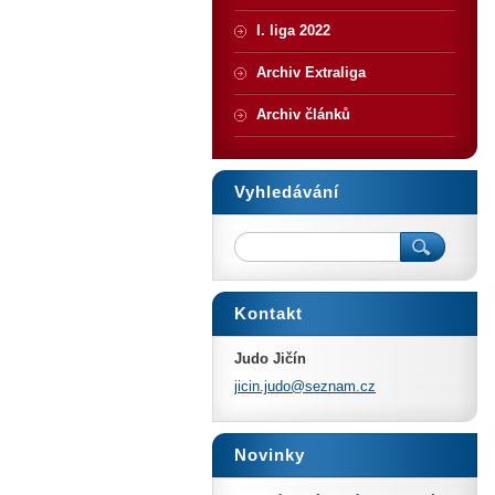
I. liga 2022
Archiv Extraliga
Archiv článků
Vyhledávání
Kontakt
Judo Jičín
jicin.ju
do@sezna
m.cz
Novinky