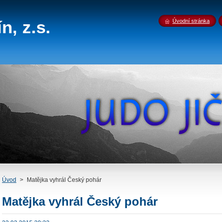
n, z.s.
Úvodní stránka
Úvod
>
Matějka vyhrál Český pohár
Matějka vyhrál Český pohár