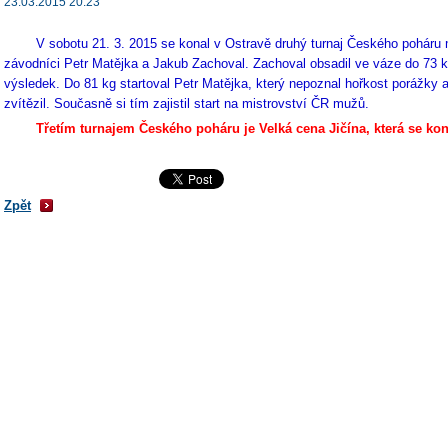
23.03.2015 20:23
V sobotu 21. 3. 2015 se konal v Ostravě druhý turnaj Českého poháru muž
závodníci Petr Matějka a Jakub Zachoval. Zachoval obsadil ve váze do 73 
výsledek. Do 81 kg startoval Petr Matějka, který nepoznal hořkost porážky
zvítězil. Současně si tím zajistil start na mistrovství ČR mužů.
Třetím turnajem Českého poháru je Velká cena Jičína, která se kon
Zpět