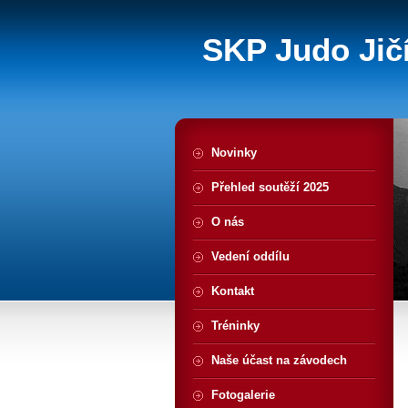
SKP Judo Jičí
Novinky
Přehled soutěží 2025
O nás
Vedení oddílu
Kontakt
Tréninky
Naše účast na závodech
Fotogalerie