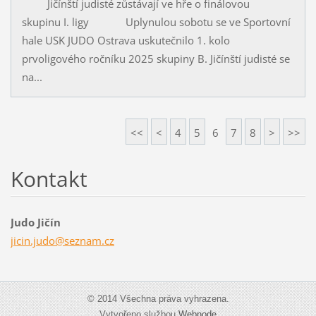
Jičínští judisté zůstávají ve hře o finálovou
skupinu I. ligy Uplynulou sobotu se ve Sportovní
hale USK JUDO Ostrava uskutečnilo 1. kolo
prvoligového ročníku 2025 skupiny B. Jičínští judisté se
na...
<<
<
4
5
6
7
8
>
>>
Kontakt
Judo Jičín
jicin.ju
do@sezna
m.cz
© 2014 Všechna práva vyhrazena.
Vytvořeno službou
Webnode