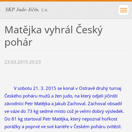
SKP Judo Jičín, z.s.
Matějka vyhrál Český
pohár
23.03.2015 20:23
V sobotu 21. 3. 2015 se konal v Ostravě druhý turnaj
Českého poháru mužů a žen judo, na který odjeli jičínští
závodníci Petr Matějka a Jakub Zachoval. Zachoval obsadil
ve váze do 73 kg sedmé místo což je velmi dobrý výsledek.
Do 81 kg startoval Petr Matějka, který nepoznal hořkost
porážky a poprvé ve své kariéře v Českém poháru zvítězil.