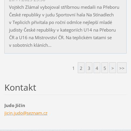
Vojtěch Zlámal vybojoval stříbrnou medaili na Přeboru
České republiky v judu Sportovní hala Na Stínadlech
v Teplicích přivítala po roční odmlce nejlepší mladé
judisty České republiky v kategoriích U14 na Přeboru
ČR a U16 na Mistrovství ČR. Na teplickém tatami se
v sobotních kláních...
1
2
3
4
5
>
>>
Kontakt
Judo Jičín
jicin.ju
do@sezna
m.cz