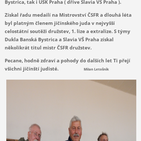
Bystrica, tak i USK Praha ( dříve Slavia VŠ Praha ).
Získal řadu medailí na Mistrovství ČSFR a dlouhá léta
byl platným členem jičínského juda v nejvyšší
celostátní soutěži družstev, 1. lize a extralize. S týmy
Dukla Banská Bystrica a Slavia VŠ Praha získal
několikrát titul mistr ČSFR družstev.
Pecane, hodně zdraví a pohody do dalších let Ti přejí
všichni jičínští judisté.
Milan Letošník