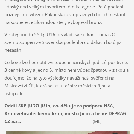
Lánský nad velkým favoritem této kategorie. Poté podlehl
pozdějšímu vítězi z Rakouska a v opravných bojích nestačil
na soupeře ze Slovinska, který vybojoval bronz.
V kategorii do 55 kg U16 nezvládl své utkání Tomáš Ort,
svému soupeři ze Slovenska podlehl a do dalších bojů již
nezasáhl.
Celkově lze hodnotit vystoupení jičínských judistů pozitivně.
3 cenné kovy a jedno 5. místo není vůbec špatnou vizitkou a
doufejme, že na tyto výsledky naváží naši svěřenci na
Mistrovství ČR, která se uskuteční v měsících říjnu a
listopadu.
Oddíl SKP JUDO Jičín, z.s. děkuje za podporu NSA,
Královéhradeckému kraji, městu Jičín a firmě DEPRAG
CZ a.s...
(ML)