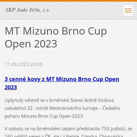
SKP Judo Jičín, z.s.
MT Mizuno Brno Cup
Open 2023
11.09.2023 20:30
3 cenné kovy z MT Mizuno Brno Cup Open
2023
Uplynulý víkend se v brněnské Starez Aréně Vodova
uskutečnil 32. ročník Mezinárodního turnaje – Českého
poháru Mizuno Brno Cup Open 2023.
V sobotu se na brněnském tatami představilo 753 judistů, ze
160 oddílů nejen z ČR, ale i z Belgie, Dánska, Chorvatska,