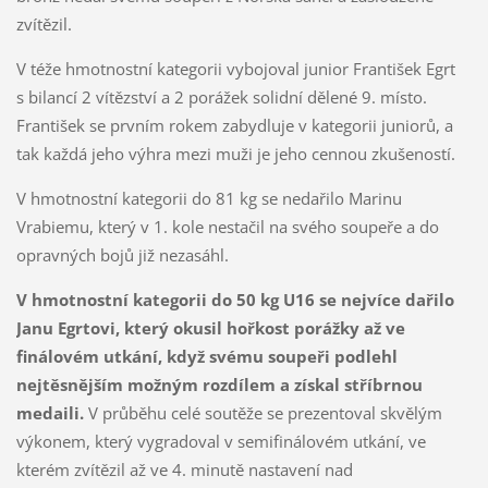
zvítězil.
V téže hmotnostní kategorii vybojoval junior František Egrt
s bilancí 2 vítězství a 2 porážek solidní dělené 9. místo.
František se prvním rokem zabydluje v kategorii juniorů, a
tak každá jeho výhra mezi muži je jeho cennou zkušeností.
V hmotnostní kategorii do 81 kg se nedařilo Marinu
Vrabiemu, který v 1. kole nestačil na svého soupeře a do
opravných bojů již nezasáhl.
V hmotnostní kategorii do 50 kg U16 se nejvíce dařilo
Janu Egrtovi, který okusil hořkost porážky až ve
finálovém utkání, když svému soupeři podlehl
nejtěsnějším možným rozdílem a získal stříbrnou
medaili.
V průběhu celé soutěže se prezentoval skvělým
výkonem, který vygradoval v semifinálovém utkání, ve
kterém zvítězil až ve 4. minutě nastavení nad