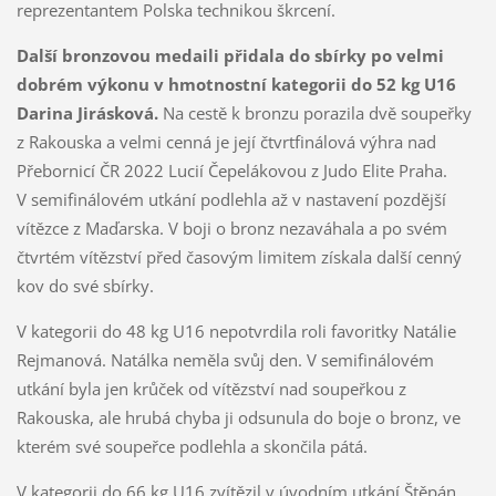
reprezentantem Polska technikou škrcení.
Další bronzovou medaili přidala do sbírky po velmi
dobrém výkonu v hmotnostní kategorii do 52 kg U16
Darina Jirásková.
Na cestě k bronzu porazila dvě soupeřky
z Rakouska a velmi cenná je její čtvrtfinálová výhra nad
Přebornicí ČR 2022 Lucií Čepelákovou z Judo Elite Praha.
V semifinálovém utkání podlehla až v nastavení pozdější
vítězce z Maďarska. V boji o bronz nezaváhala a po svém
čtvrtém vítězství před časovým limitem získala další cenný
kov do své sbírky.
V kategorii do 48 kg U16 nepotvrdila roli favoritky Natálie
Rejmanová. Natálka neměla svůj den. V semifinálovém
utkání byla jen krůček od vítězství nad soupeřkou z
Rakouska, ale hrubá chyba ji odsunula do boje o bronz, ve
kterém své soupeřce podlehla a skončila pátá.
V kategorii do 66 kg U16 zvítězil v úvodním utkání Štěpán