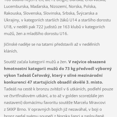
Lucemburska, Maďarska, Nizozemí, Norska, Polska,
Rakouska, Slovenska, Slovinska, Srbska, Švýcarska a
Ukrajiny, v kategoriích starších žáků U14 a staršího dorostu
U18, v neděli pak 722 judistů ze 163 klubů v kategoriích
mužů, žen a mladšího dorostu U16.
Jičínské naděje se na tatami představili až v nedělních
kláních.
Soutěž začala kategorií mužů a žen.
V nejvíce obsazené
hmotnostní kategorii mužů do 73 kg předvedl výborný
výkon Tadeáš Čeřovský, který v silné mezinárodní
konkurenci 47 startujících obsadil skvělé 3. místo.
Tadeáš na cestě k bronzu zvítězil v 6 utkáních, podlehl pouze
ve čtvrtfinálovém utkání, a to až v golden score(dále jen
nastavení) domácímu favoritu soutěže Marcelu Mravcovi
z SKKP Brno. V opravných bojích již nezaváhal, v boji o
bronz nedal svému soupeři z Norska šanci a zaslouženě