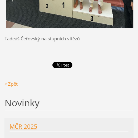
Tadeáš Čeřovský na stupních vítězů
« Zpět
Novinky
MČR 2025