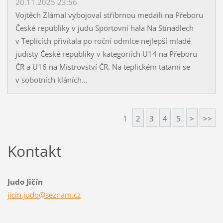
20.11.2025 23:56
Vojtěch Zlámal vybojoval stříbrnou medaili na Přeboru
České republiky v judu Sportovní hala Na Stínadlech
v Teplicích přivítala po roční odmlce nejlepší mladé
judisty České republiky v kategoriích U14 na Přeboru
ČR a U16 na Mistrovství ČR. Na teplickém tatami se
v sobotních kláních...
1
2
3
4
5
>
>>
Kontakt
Judo Jičín
jicin.ju
do@sezna
m.cz