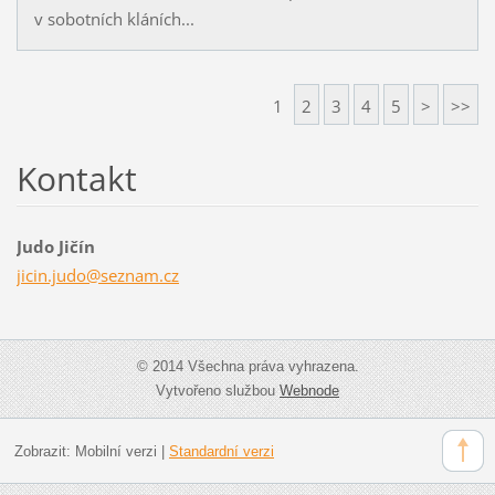
v sobotních kláních...
1
2
3
4
5
>
>>
Kontakt
Judo Jičín
jicin.ju
do@sezna
m.cz
© 2014 Všechna práva vyhrazena.
Vytvořeno službou
Webnode
Zobrazit:
Mobilní verzi
|
Standardní verzi