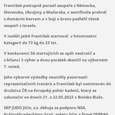
František postupně porazil soupeře z Německa,
Slovenska, Ukrajiny a Maďarska, v semifinále prohrál
s domácím borcem a v boji o bronz podlehl těsně
soupeři z Izraele.
V neděli ještě František startoval v hmotnostní
kategorii do 73 kg do 23 let.
V konkurenci 56 startujících se opět neztratil a
s bilancí 3 výher a dvou porážek skončil na výborném
7. místě.
Jeho výborné výsledky neunikly pozornosti
reprezentačních trenérů a František byl nominován do
družstva ČR na Evropský pohár kadetů, který se
uskuteční ve dnech 21. a 22.05.2022 v Bielsko Biale.
SKP JUDO Jičín, z.s. děkuje za podporu NSA,
Královéhradeckému kraji, městu Jičín a firmě DEPRAG