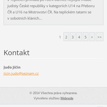
judisty České republiky v kategoriích U14 na Přeboru
ČR a U16 na Mistrovství ČR. Na teplickém tatami se
v sobotních kláních...
1
2
3
4
5
>
>>
Kontakt
Judo Jičín
jicin.ju
do@sezna
m.cz
© 2014 Všechna práva vyhrazena.
Vytvořeno službou
Webnode