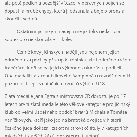
ale poté podlehla pozdější vítězce. V opravných bojích se
dopustila hrubé chyby, která ji odsunula z boje o bronz a
skončila sedmá.
Ostatním jičínským nadějím se již tolik nedařilo a
soutěž pro ně skončila v 1. kole.
Cenné kovy jičínských nadějí jsou nejenom jejich
odměnou za poctivý přístup k tréninku, ale i odměnou všem
trenérům, kteří se na jejich výkonnostním růstu podíleli.
Oba medailisté z republikového šampionátu rovněž neunikli
pozornosti reprezentačních trenérů výběru U18.
Zlatá medaile Jana Egrta z mistrovství ČR dorostu je po 17
letech první zlatá medaile této věkové kategorie pro jičínský
klub od velmi úspěšného období bratrů Michala a Tomáše
Vaníčkových, kteří jako jediná bratrská dvojice v historii
českého juda dokázali získat mistrovské tituly v kategoriích
mladších i starších žáků, dorostenců i juniorů.