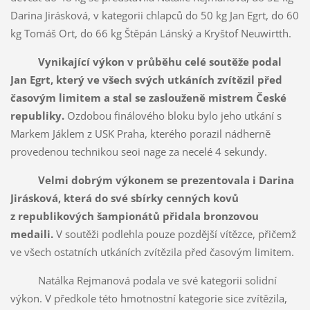
Darina Jirásková, v kategorii chlapců do 50 kg Jan Egrt, do 60
kg Tomáš Ort, do 66 kg Štěpán Lánský a Kryštof Neuwirtth.
Vynikající výkon v průběhu celé soutěže podal
Jan Egrt, který ve všech svých utkáních zvítězil před
časovým limitem a stal se zaslouženě mistrem České
republiky.
Ozdobou finálového bloku bylo jeho utkání s
Markem Jáklem z USK Praha, kterého porazil nádherně
provedenou technikou seoi nage za necelé 4 sekundy.
Velmi dobrým výkonem se prezentovala i Darina
Jirásková, která do své sbírky cenných kovů
z republikových šampionátů přidala bronzovou
medaili.
V soutěži podlehla pouze pozdější vítězce, přičemž
ve všech ostatních utkáních zvítězila před časovým limitem.
Natálka Rejmanová podala ve své kategorii solidní
výkon. V předkole této hmotnostní kategorie sice zvítězila,