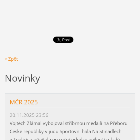
« Zpět
Novinky
MČR 2025
20.11.2025 23:56
Vojtěch Zlámal vybojoval stříbrnou medaili na Přeboru
České republiky v judu Sportovní hala Na Stínadlech
v Teplicích přivítala po roční odmlce nejlepší mladé