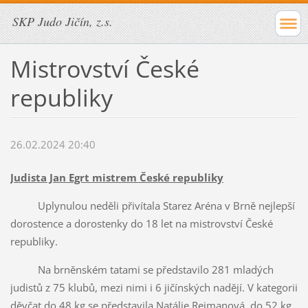
SKP Judo Jičín, z.s.
Mistrovství České
republiky
26.02.2024 20:40
Judista Jan Egrt mistrem České republiky
Uplynulou neděli přivítala Starez Aréna v Brně nejlepší
dorostence a dorostenky do 18 let na mistrovství České
republiky.
Na brněnském tatami se představilo 281 mladých
judistů z 75 klubů, mezi nimi i 6 jičínských nadějí. V kategorii
děvčat do 48 kg se představila Natálie Rejmanová, do 52 kg