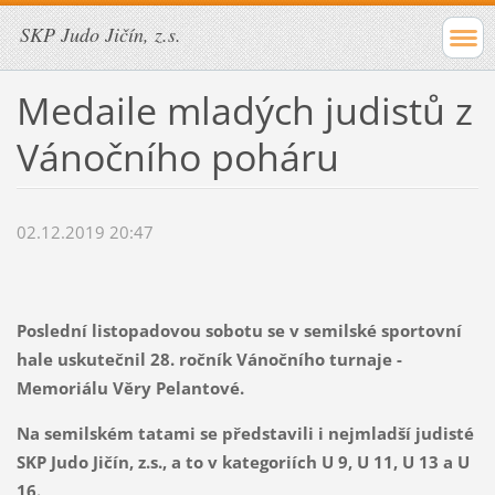
SKP Judo Jičín, z.s.
Medaile mladých judistů z
Vánočního poháru
02.12.2019 20:47
Poslední listopadovou sobotu se v semilské sportovní
hale uskutečnil 28. ročník Vánočního turnaje -
Memoriálu Věry Pelantové.
Na semilském tatami se představili i nejmladší judisté
SKP Judo Jičín, z.s., a to v kategoriích U 9, U 11, U 13 a U
16.