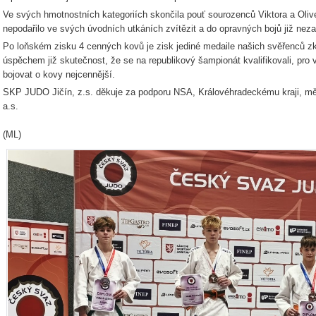
Ve svých hmotnostních kategoriích skončila pouť sourozenců Viktora a Olive
nepodařilo ve svých úvodních utkáních zvítězit a do opravných bojů již neza
Po loňském zisku 4 cenných kovů je zisk jediné medaile našich svěřenců zk
úspěchem již skutečnost, že se na republikový šampionát kvalifikovali, pro 
bojovat o kovy nejcennější.
SKP JUDO Jičín, z.s. děkuje za podporu NSA, Královéhradeckému kraji, m
a.s.
(ML)