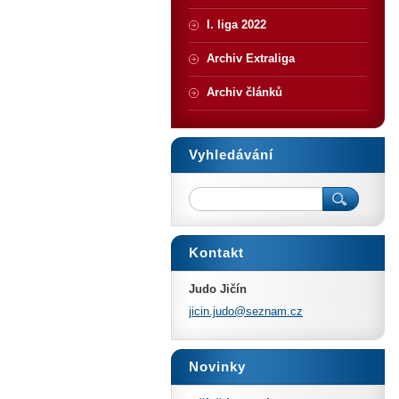
I. liga 2022
Archiv Extraliga
Archiv článků
Vyhledávání
Kontakt
Judo Jičín
jicin.ju
do@sezna
m.cz
Novinky