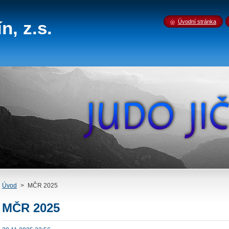
n, z.s.
Úvodní stránka
Úvod
>
MČR 2025
MČR 2025