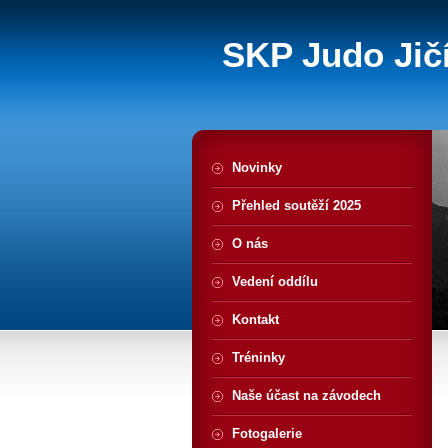
SKP Judo Jičí
Novinky
Přehled soutěží 2025
O nás
Vedení oddílu
Kontakt
Tréninky
Naše účast na závodech
Fotogalerie