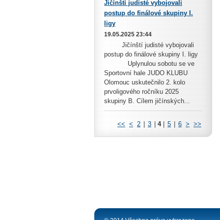
Jičínští judisté vybojovali
postup do finálové skupiny I.
ligy
19.05.2025 23:44
Jičínští judisté vybojovali
postup do finálové skupiny I. ligy
Uplynulou sobotu se ve
Sportovní hale JUDO KLUBU
Olomouc uskutečnilo 2. kolo
prvoligového ročníku 2025
skupiny B. Cílem jičínských...
<<
<
2
|
3
|
4
|
5
|
6
>
>>