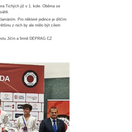
ra Tichých již v 1. kole. Oběma se
sáhli.
lamáním. Pro některé jedince je dílčím
většinu z nich by ale mělo být cílem
ěstu Jičín a firmě DEPRAG CZ