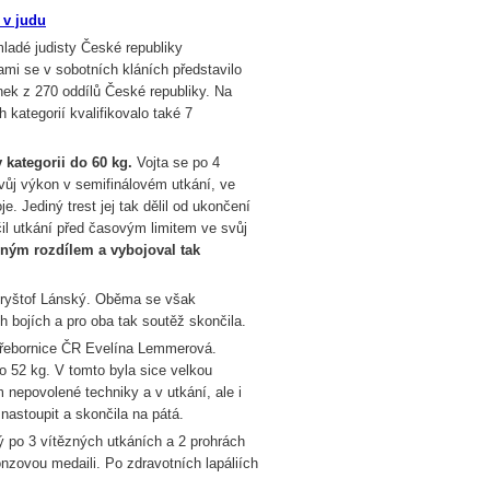
 v judu
mladé judisty České republiky
mi se v sobotních kláních představilo
nek z 270 oddílů České republiky. Na
kategorií kvalifikovalo také 7
v kategorii do 60 kg.
Vojta se po 4
vůj výkon v semifinálovém utkání, ve
. Jediný trest jej tak dělil od ukončení
il utkání před časovým limitem ve svůj
ným rozdílem a vybojoval tak
k Kryštof Lánský. Oběma se však
h bojích a pro oba tak soutěž skončila.
 přebornice ČR Evelína Lemmerová.
o 52 kg. V tomto byla sice velkou
nepovolené techniky a v utkání, ale i
nastoupit a skončila na pátá.
rý po 3 vítězných utkáních a 2 prohrách
ronzovou medaili. Po zdravotních lapáliích