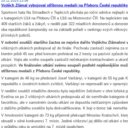
20.11.2025 23:56
Vojtěch Zlámal vybojoval stříbrnou medaili na Přeboru České republiky
Sportovní hala Na Stínadlech v Teplicích přivítala po roční odmlce nejlepší 
v kategoriích U14 na Přeboru ČR a U16 na Mistrovství ČR. Na teplickém tata
409 starších žáků a žákyň, v neděli pak 322 mladších dorostenců a doroste
oba republikové šampionáty se na základě pořadí v rankingu svých věkových 
jičínských judistů.
V sobotní soutěži staršího žactva se nejvíce dařilo Vojtěchu Zlámalovi 
vítězných utkáních probojoval až do finále. Pochvalu zaslouží zejména za s
kterém ještě 45 sec před koncem prohrával na 2 tresty za pasívní způsob boje
utkání. Vojta ale svého soupeře zaskočil nečekaným kontrachvatem a ukonč
prospěch.
Ve finálovém utkání svému soupeři podlehl nejtěsnějším mož
stříbrnou medaili z Přeboru České republiky.
V kategorii do 46 kg se představil Josef Varšányi, v kategorii do 55 kg pa
nepodařilo v úvodních kolech zvítězit, Varšányi se neprosadil ani v opravnýc
V nedělní soutěži mladšího dorostu byla největším želízkem v ohni loňská
Evelína se po 2 vítězných utkáních probojovala až do semifinále kategorie d
favoritkou, ale v samotném úvodu utkání se dopustila nešťastným způsobem 
z dalšího průběhu soutěže byla diskvalifikována. K boji o bronz tak nemohla 
V hmotnostní kategorii do 73 kg příjemně překvapil Miroslav Kratochvíl, kte
obsadil v silné konkurenci 7. místo. Jediné vítězství jej dělilo od utkání o b
v průběhu roku je umístění na 7. místě úspěchem.