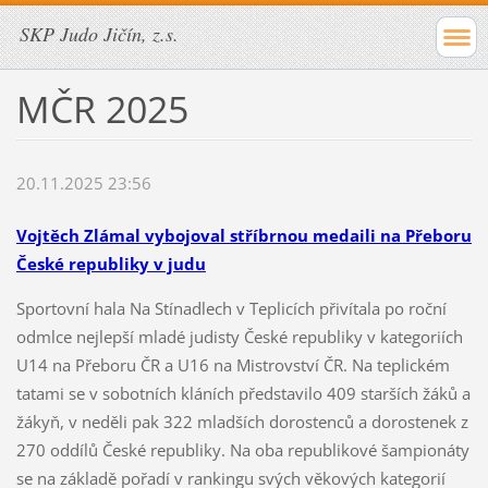
SKP Judo Jičín, z.s.
MČR 2025
20.11.2025 23:56
Vojtěch Zlámal vybojoval stříbrnou medaili na Přeboru
České republiky v judu
Sportovní hala Na Stínadlech v Teplicích přivítala po roční
odmlce nejlepší mladé judisty České republiky v kategoriích
U14 na Přeboru ČR a U16 na Mistrovství ČR. Na teplickém
tatami se v sobotních kláních představilo 409 starších žáků a
žákyň, v neděli pak 322 mladších dorostenců a dorostenek z
270 oddílů České republiky. Na oba republikové šampionáty
se na základě pořadí v rankingu svých věkových kategorií