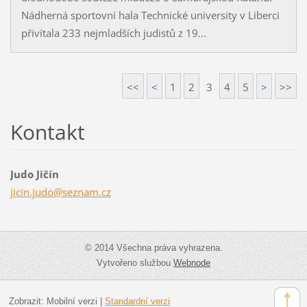
Nádherná sportovní hala Technické university v Liberci
přivítala 233 nejmladších judistů z 19...
<<
<
1
2
3
4
5
>
>>
Kontakt
Judo Jičín
jicin.ju
do@sezna
m.cz
© 2014 Všechna práva vyhrazena.
Vytvořeno službou
Webnode
Zobrazit:
Mobilní verzi
|
Standardní verzi