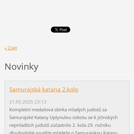
« Zpět
Novinky
Samurajská katana 2.kolo
21.05.2025 23:13
Kompletní medailová sbírka mladých judistů za
Samurajské Katany Uplynulou sobotu se 6 jičínských
nejmladších judistů zúčastnilo 2. kola 29. ročníku
dlouhodobé soutěže mládeže o Samurajskou Katanu.