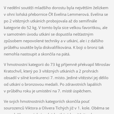
V nedělní soutěži mladšího dorostu byla největším želízkem
v ohni loňská přebornice ČR Evelína Lemmerová. Evelína se
po 2 vítězných utkáních probojovala až do semifinále
kategorie do 52 kg. V tomto byla sice velkou favoritkou, ale
v samotném úvodu utkání se dopustila nešťastným
způsobem nepovolené techniky a v utkání, ale i z dalšího
průběhu soutěže byla diskvalifikována. K boji o bronz tak
nemohla nastoupit a skončila na pátá.
V hmotnostní kategorii do 73 kg příjemně překvapil Miroslav
Kratochvíl, který po 3 vítězných utkáních a 2 prohrách
obsadil v silné konkurenci 7. místo. Jediné vítězství jej dělilo
od utkání o bronzovou medaili. Po zdravotních lapáliích
v průběhu roku je umístění na 7. místě úspěchem.
Ve svých hmotnostních kategoriích skončila pouť
sourozenců Viktora a Olivera Tichých již v 1. kole. Oběma se