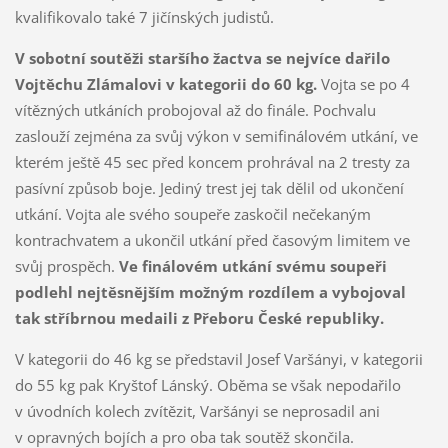
kvalifikovalo také 7 jičínských judistů.
V sobotní soutěži staršího žactva se nejvíce dařilo
Vojtěchu Zlámalovi v kategorii do 60 kg.
Vojta se po 4
vítězných utkáních probojoval až do finále. Pochvalu
zaslouží zejména za svůj výkon v semifinálovém utkání, ve
kterém ještě 45 sec před koncem prohrával na 2 tresty za
pasívní způsob boje. Jediný trest jej tak dělil od ukončení
utkání. Vojta ale svého soupeře zaskočil nečekaným
kontrachvatem a ukončil utkání před časovým limitem ve
svůj prospěch.
Ve finálovém utkání svému soupeři
podlehl nejtěsnějším možným rozdílem a vybojoval
tak stříbrnou medaili z Přeboru České republiky.
V kategorii do 46 kg se představil Josef Varšányi, v kategorii
do 55 kg pak Kryštof Lánský. Oběma se však nepodařilo
v úvodních kolech zvítězit, Varšányi se neprosadil ani
v opravných bojích a pro oba tak soutěž skončila.