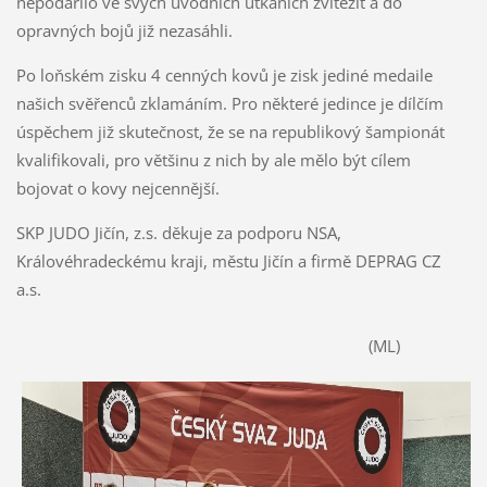
nepodařilo ve svých úvodních utkáních zvítězit a do
opravných bojů již nezasáhli.
Po loňském zisku 4 cenných kovů je zisk jediné medaile
našich svěřenců zklamáním. Pro některé jedince je dílčím
úspěchem již skutečnost, že se na republikový šampionát
kvalifikovali, pro většinu z nich by ale mělo být cílem
bojovat o kovy nejcennější.
SKP JUDO Jičín, z.s. děkuje za podporu NSA,
Královéhradeckému kraji, městu Jičín a firmě DEPRAG CZ
a.s.
(ML)