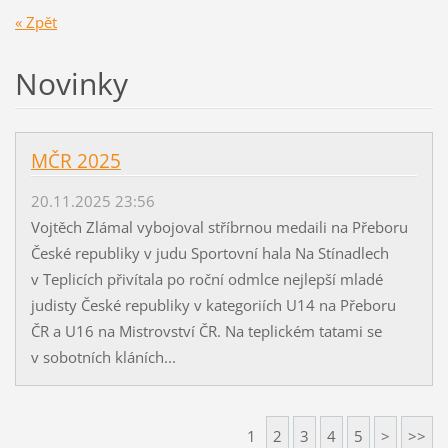
« Zpět
Novinky
MČR 2025
20.11.2025 23:56
Vojtěch Zlámal vybojoval stříbrnou medaili na Přeboru
České republiky v judu Sportovní hala Na Stínadlech
v Teplicích přivítala po roční odmlce nejlepší mladé
judisty České republiky v kategoriích U14 na Přeboru
ČR a U16 na Mistrovství ČR. Na teplickém tatami se
v sobotních kláních...
1
2
3
4
5
>
>>