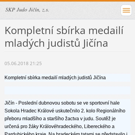
SKP Judo Jičín, z.s.
Kompletní sbírka medailí
mladých judistů Jičína
05.06.2018 21:25
Kompletní sbírka medailí mladých judistů Jičína
Jičín - Poslední dubnovou sobotu se ve sportovní hale
Sokola Hradec Králové uskutečnilo 2. kolo Regionálního
přeboru mladšího a staršího žactva v judu. Soutěž je
určená pro žáky Královéhradeckého, Libereckého a
Pardubického kraje. Na hradeckém tatami se představilo i