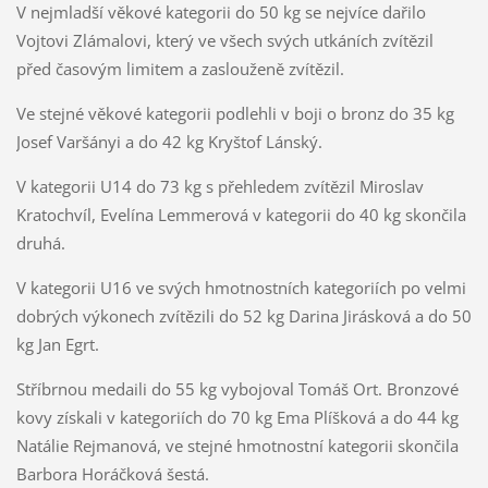
V nejmladší věkové kategorii do 50 kg se nejvíce dařilo
Vojtovi Zlámalovi, který ve všech svých utkáních zvítězil
před časovým limitem a zaslouženě zvítězil.
Ve stejné věkové kategorii podlehli v boji o bronz do 35 kg
Josef Varšányi a do 42 kg Kryštof Lánský.
V kategorii U14 do 73 kg s přehledem zvítězil Miroslav
Kratochvíl, Evelína Lemmerová v kategorii do 40 kg skončila
druhá.
V kategorii U16 ve svých hmotnostních kategoriích po velmi
dobrých výkonech zvítězili do 52 kg Darina Jirásková a do 50
kg Jan Egrt.
Stříbrnou medaili do 55 kg vybojoval Tomáš Ort. Bronzové
kovy získali v kategoriích do 70 kg Ema Plíšková a do 44 kg
Natálie Rejmanová, ve stejné hmotnostní kategorii skončila
Barbora Horáčková šestá.