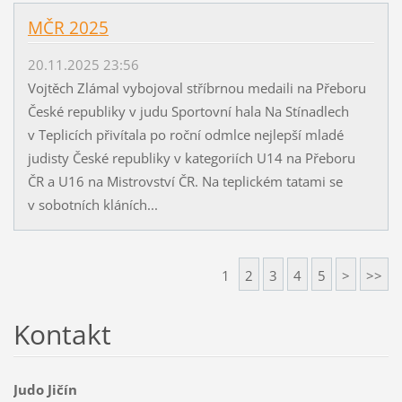
MČR 2025
20.11.2025 23:56
Vojtěch Zlámal vybojoval stříbrnou medaili na Přeboru
České republiky v judu Sportovní hala Na Stínadlech
v Teplicích přivítala po roční odmlce nejlepší mladé
judisty České republiky v kategoriích U14 na Přeboru
ČR a U16 na Mistrovství ČR. Na teplickém tatami se
v sobotních kláních...
1
2
3
4
5
>
>>
Kontakt
Judo Jičín