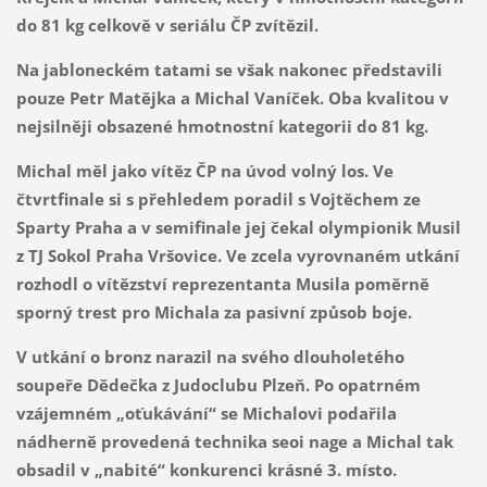
do 81 kg celkově v seriálu ČP zvítězil.
Na jabloneckém tatami se však nakonec představili
pouze Petr Matějka a Michal Vaníček. Oba kvalitou v
nejsilněji obsazené hmotnostní kategorii do 81 kg.
Michal měl jako vítěz ČP na úvod volný los. Ve
čtvrtfinale si s přehledem poradil s Vojtěchem ze
Sparty Praha a v semifinale jej čekal olympionik Musil
z TJ Sokol Praha Vršovice. Ve zcela vyrovnaném utkání
rozhodl o vítězství reprezentanta Musila poměrně
sporný trest pro Michala za pasivní způsob boje.
V utkání o bronz narazil na svého dlouholetého
soupeře Dědečka z Judoclubu Plzeň. Po opatrném
vzájemném „oťukávání“ se Michalovi podařila
nádherně provedená technika seoi nage a Michal tak
obsadil v „nabité“ konkurenci krásné 3. místo.