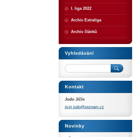
I. liga 2022
Archiv Extraliga
Archiv článků
Vyhledávání
Kontakt
Judo Jičín
jicin.ju
do@sezna
m.cz
Novinky