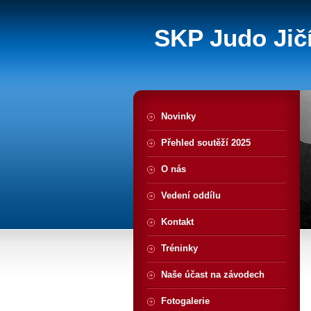
SKP Judo Jičí
Novinky
Přehled soutěží 2025
O nás
Vedení oddílu
Kontakt
Tréninky
Naše účast na závodech
Fotogalerie