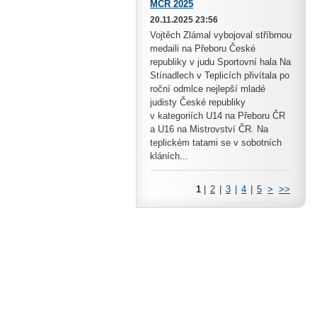
MČR 2025
20.11.2025 23:56
Vojtěch Zlámal vybojoval stříbrnou
medaili na Přeboru České
republiky v judu Sportovní hala Na
Stínadlech v Teplicích přivítala po
roční odmlce nejlepší mladé
judisty České republiky
v kategoriích U14 na Přeboru ČR
a U16 na Mistrovství ČR. Na
teplickém tatami se v sobotních
kláních...
1
|
2
|
3
|
4
|
5
>
>>