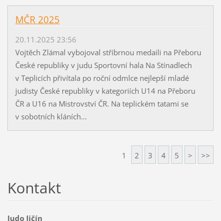
MČR 2025
20.11.2025 23:56
Vojtěch Zlámal vybojoval stříbrnou medaili na Přeboru
České republiky v judu Sportovní hala Na Stínadlech
v Teplicích přivítala po roční odmlce nejlepší mladé
judisty České republiky v kategoriích U14 na Přeboru
ČR a U16 na Mistrovství ČR. Na teplickém tatami se
v sobotních kláních...
1
2
3
4
5
>
>>
Kontakt
Judo Jičín