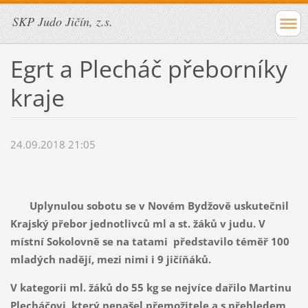
SKP Judo Jičín, z.s.
Egrt a Plecháč přeborníky
kraje
24.09.2018 21:05
Uplynulou sobotu se v Novém Bydžově uskutečnil
Krajský přebor jednotlivců ml a st. žáků v judu. V
místní Sokolovně se na tatami představilo téměř 100
mladých nadějí, mezi nimi i 9 jičíňáků.
V kategorii ml. žáků do 55 kg se nejvíce dařilo Martinu
Plecháčovi, který nenašel přemožitele a s přehledem