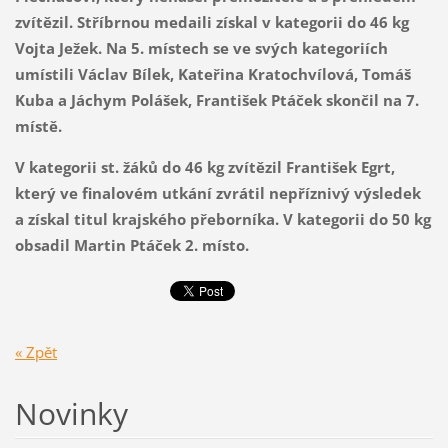
zvítězil. Stříbrnou medaili získal v kategorii do 46 kg
Vojta Ježek. Na 5. místech se ve svých kategoriích
umístili Václav Bílek, Kateřina Kratochvílová, Tomáš
Kuba a Jáchym Polášek, František Ptáček skončil na 7.
místě.
V kategorii st. žáků do 46 kg zvítězil František Egrt,
který ve finalovém utkání zvrátil nepříznivý výsledek
a získal titul krajského přeborníka. V kategorii do 50 kg
obsadil Martin Ptáček 2. místo.
« Zpět
Novinky