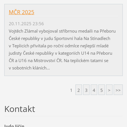
MČR 2025
20.11.2025 23:56
Vojtěch Zlámal vybojoval stříbrnou medaili na Přeboru
České republiky v judu Sportovní hala Na Stínadlech
v Teplicích přivítala po roční odmlce nejlepší mladé
judisty České republiky v kategoriích U14 na Přeboru
ČR a U16 na Mistrovství ČR. Na teplickém tatami se
v sobotních kláních...
1
2
3
4
5
>
>>
Kontakt
Judo Jičín