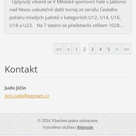
Uplynulý víkend se V Městské sportovní hale v Jablonci
nad Nisou uskutečnil další turnaj ze seriálu Českého
poháru mladých judistů v kategoriích U12, U14, U16,
U18 a U23. Na 7 tatami se představilo celkem 1028...
<<
<
1
2
3
4
5
>
>>
Kontakt
Judo Jičín
jicin.ju
do@sezna
m.cz
© 2014 Všechna práva vyhrazena.
Vytvořeno službou
Webnode