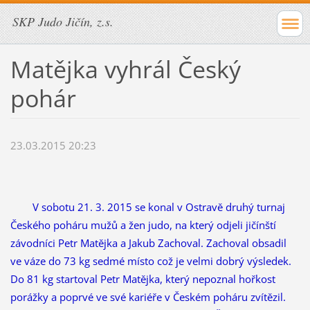
SKP Judo Jičín, z.s.
Matějka vyhrál Český
pohár
23.03.2015 20:23
V sobotu 21. 3. 2015 se konal v Ostravě druhý turnaj
Českého poháru mužů a žen judo, na který odjeli jičínští
závodníci Petr Matějka a Jakub Zachoval. Zachoval obsadil
ve váze do 73 kg sedmé místo což je velmi dobrý výsledek.
Do 81 kg startoval Petr Matějka, který nepoznal hořkost
porážky a poprvé ve své kariéře v Českém poháru zvítězil.