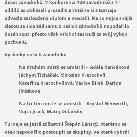
deset závodníků. V konkurenci 109 závodníků z 11
oddílů se dokázali prosadit a většina si z turnaje
odvezla zasloužený diplom a medaili. Na tu nejcennější
zlatou se sice žádnému z našich závodníků nepodařilo
dosáhnout, přesto však všichni zaslouží za svůj výkon
pochvalu.
Výsledky našich závodníků
Na druhém místě se umístili – Adéla Rančáková,
Jáchym Ticháček, Miroslav Kratochvíl,
Kateřina Kratochvílová, Václav Bílek, Darina
Jirásková
Na třetím místě se umístili – Kryštof Neuwirth,
Vojta Ježek, Matěj Dolanský
Turnaje se ještě zúčastnil Štěpán Lánský, kterému se
však nepodařilo postoupit ze skupiny, ve které vyhrál