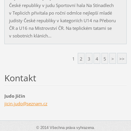
České republiky v judu Sportovní hala Na Stínadlech
v Teplicích přivítala po roční odmlce nejlepší mladé
judisty České republiky v kategoriích U14 na Přeboru
ČR a U16 na Mistrovství ČR. Na teplickém tatami se
v sobotních kláních...
1
2
3
4
5
>
>>
Kontakt
Judo Jičín
jicin.ju
do@sezna
m.cz
© 2014 Všechna práva vyhrazena.