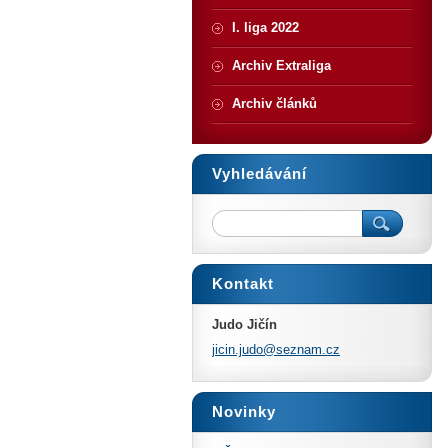
I. liga 2022
Archiv Extraliga
Archiv článků
Vyhledávání
Kontakt
Judo Jičín
jicin.ju
do@sezna
m.cz
Novinky