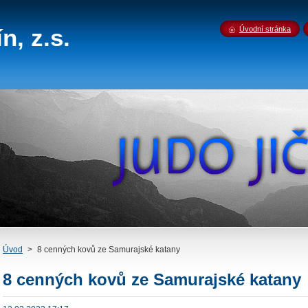
n, z.s.
Úvodní stránka
Úvod
>
8 cenných kovů ze Samurajské katany
8 cenných kovů ze Samurajské katany