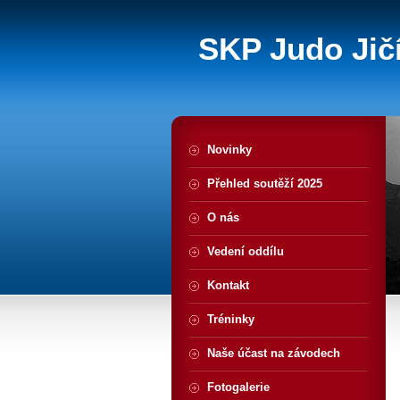
SKP Judo Jičí
Novinky
Přehled soutěží 2025
O nás
Vedení oddílu
Kontakt
Tréninky
Naše účast na závodech
Fotogalerie