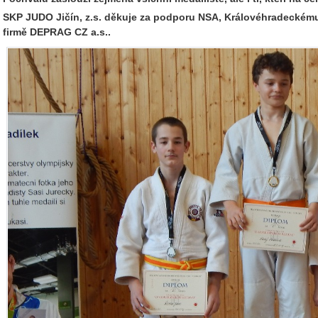
SKP JUDO Jičín, z.s. děkuje za podporu NSA, Královéhradeckému 
firmě DEPRAG CZ a.s..