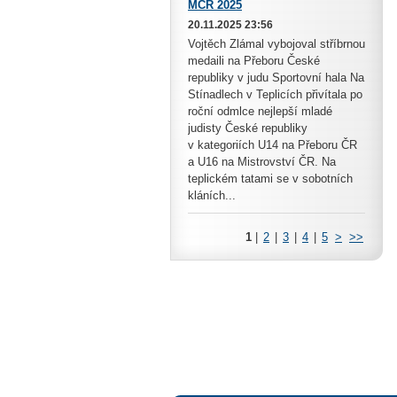
MČR 2025
20.11.2025 23:56
Vojtěch Zlámal vybojoval stříbrnou
medaili na Přeboru České
republiky v judu Sportovní hala Na
Stínadlech v Teplicích přivítala po
roční odmlce nejlepší mladé
judisty České republiky
v kategoriích U14 na Přeboru ČR
a U16 na Mistrovství ČR. Na
teplickém tatami se v sobotních
kláních...
1
|
2
|
3
|
4
|
5
>
>>