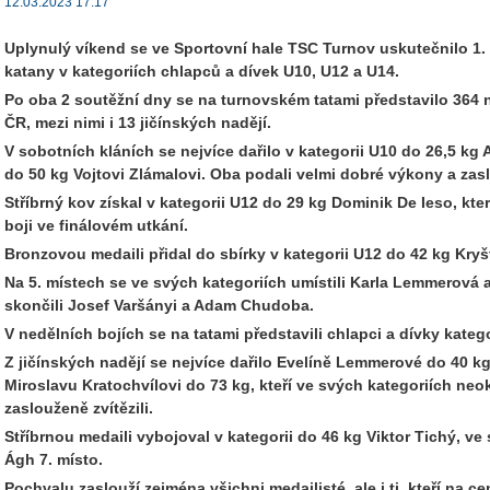
12.03.2023 17:17
Uplynulý víkend se ve Sportovní hale TSC Turnov uskutečnilo 1.
katany v kategoriích chlapců a dívek U10, U12 a U14.
Po oba 2 soutěžní dny se na turnovském tatami představilo 364 n
ČR, mezi nimi i 13 jičínských nadějí.
V sobotních kláních se nejvíce dařilo v kategorii U10 do 26,5 kg 
do 50 kg Vojtovi Zlámalovi. Oba podali velmi dobré výkony a zasl
Stříbrný kov získal v kategorii U12 do 29 kg Dominik De Ieso, kte
boji ve finálovém utkání.
Bronzovou medaili přidal do sbírky v kategorii U12 do 42 kg Kryš
Na 5. místech se ve svých kategoriích umístili Karla Lemmerová a 
skončili Josef Varšányi a Adam Chudoba.
V nedělních bojích se na tatami představili chlapci a dívky kateg
Z jičínských nadějí se nejvíce dařilo Evelíně Lemmerové do 40 kg
Miroslavu Kratochvílovi do 73 kg, kteří ve svých kategoriích neo
zaslouženě zvítězili.
Stříbrnou medaili vybojoval v kategorii do 46 kg Viktor Tichý, ve
Ágh 7. místo.
Pochvalu zaslouží zejména všichni medailisté, ale i ti, kteří na c