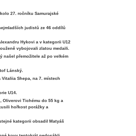
 kolo 27. ročníku Samurajské
ejmladších judistů ze 46 oddílů
Alexandru Hykovi a v kategorii U12
ouženě vybojovali zlatou medaili.
rý našel přemožitele až po velkém
tof Lánský.
Vitaliia Shepa, na 7. místech
orie U14.
, Oliverovi Tichému do 55 kg a
kusili hořkost porážky a
 stejné kategorii obsadil Matyáš
enné kovy tentokrát nedosáhli.