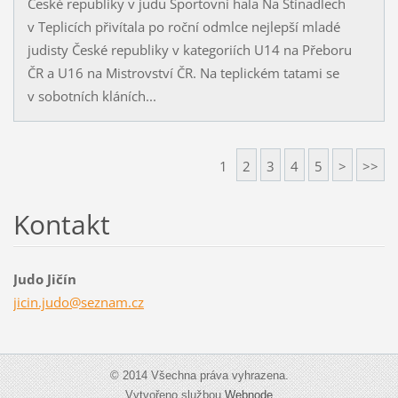
České republiky v judu Sportovní hala Na Stínadlech
v Teplicích přivítala po roční odmlce nejlepší mladé
judisty České republiky v kategoriích U14 na Přeboru
ČR a U16 na Mistrovství ČR. Na teplickém tatami se
v sobotních kláních...
1
2
3
4
5
>
>>
Kontakt
Judo Jičín
jicin.ju
do@sezna
m.cz
© 2014 Všechna práva vyhrazena.
Vytvořeno službou
Webnode