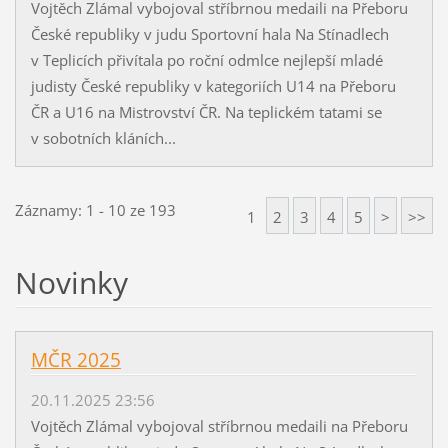
Vojtěch Zlámal vybojoval stříbrnou medaili na Přeboru
České republiky v judu Sportovní hala Na Stínadlech
v Teplicích přivítala po roční odmlce nejlepší mladé
judisty České republiky v kategoriích U14 na Přeboru
ČR a U16 na Mistrovství ČR. Na teplickém tatami se
v sobotních kláních...
Záznamy: 1 - 10 ze 193
1
2
3
4
5
>
>>
Novinky
MČR 2025
20.11.2025 23:56
Vojtěch Zlámal vybojoval stříbrnou medaili na Přeboru