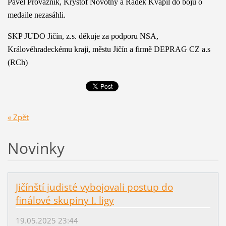
Pavel Provazník, Kryštof Novotný a Radek Kvapil do bojů o
medaile nezasáhli.
SKP JUDO Jičín, z.s. děkuje za podporu NSA,
Královéhradeckému kraji, městu Jičín a firmě DEPRAG CZ a.s
(RCh)
« Zpět
Novinky
Jičínští judisté vybojovali postup do
finálové skupiny I. ligy
19.05.2025 23:44