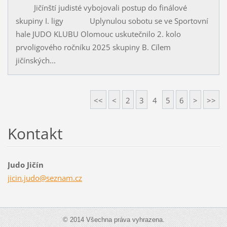
Jičínští judisté vybojovali postup do finálové
skupiny I. ligy Uplynulou sobotu se ve Sportovní
hale JUDO KLUBU Olomouc uskutečnilo 2. kolo
prvoligového ročníku 2025 skupiny B. Cílem
jičínských...
<<
<
2
3
4
5
6
>
>>
Kontakt
Judo Jičín
jicin.ju
do@sezna
m.cz
© 2014 Všechna práva vyhrazena.