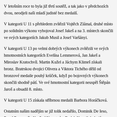
V letošním roce to byla již třetí soutěž, a tak jako v předchozích
dvou, neodjeli naši mladí judisté bez medailí.
V kategorii U 11 s přehledem zvítězil Vojtěch Zlámal, druhé místo
po solidním výkonu vybojoval Josef Jakeš a na 3. místech skončili
ve svých kategoriích Jakub Musil a Josef Varšányi.
V kategorii U 13 po velmi dobrých výkonech zvítězili ve svých
hmotnostních kategoriích Evelína Lemmerová, Jan Jakeš a
Miroslav Kratochvíl. Martin Kužel a Jáchym Klimeš získali
bronz. Bratrskou dvojici Olivera a Viktora Tichého dělil od
bronzové medaile pouhý krůček, když po bojovných výkonech
skončili shodně pátí. Ve své hmotnostní kategorii neuspěl Štěpán
Jaroš a obsadil 8. místo.
V kategorii U 15 získala stříbrnou medaili Barbora Horáčková.
Ostatním našim nadějím se již tolik nedařilo, Dominik De Ieso,