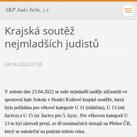
SKP Judo Jičín, z.s.
Krajská soutěž
nejmladších judistů
28.04.2022 07:35
V sobotu dne 23.04.2022 se naše nejmladší naděje zúčastnili ve
sportovní hale Sokola v Hradci Králové krajské soutěže, která
byla pořádána pro věkové kategorie U 11 (mláďata), U 13 (ml.
žactvo) a U 15 (st. žactvo pro 5. kyu) . Pro věkovou kategorii U
13 to byl zároveň první, ze tří nominačních turnajů na Přebor ČR,
který se uskuteční na podzim tohoto roku.